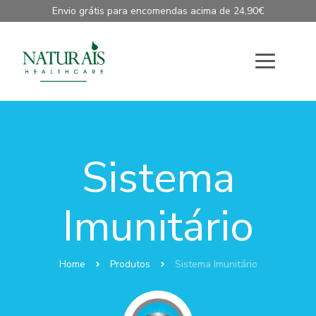
Envio grátis para encomendas acima de 24,90€
Sistema
Imunitário
Home
Produtos
Sistema Imunitário