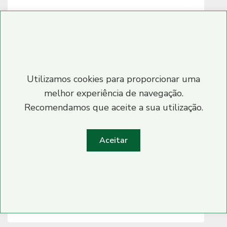
Utilizamos cookies para proporcionar uma
melhor experiência de navegação.
Recomendamos que aceite a sua utilização.
Aceitar
Imunoshot Adulto
Reforço do Sistema Imunitário
20.90
€